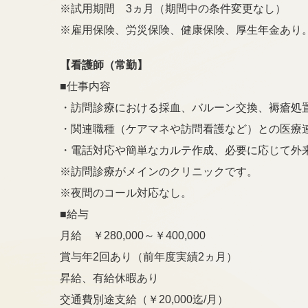
※試用期間 3ヵ月（期間中の条件変更なし）
※雇用保険、労災保険、健康保険、厚生年金あり
【看護師（常勤】
■仕事内容
・訪問診療における採血、バルーン交換、褥瘡処
・関連職種（ケアマネや訪問看護など）との医療
・電話対応や簡単なカルテ作成、必要に応じて外
※訪問診療がメインのクリニックです。
※夜間のコール対応なし。
■給与
月給 ￥280,000～￥400,000
賞与年2回あり（前年度実績2ヵ月）
昇給、有給休暇あり
交通費別途支給（￥20,000迄/月）